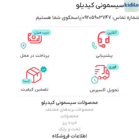
🧳سبد ذخیره سازی بزرگ
سیسمونی کیدیلو
🛖سیستم مهاربندی 5 نقطه ای
شماره تماس:
09205903747
پاسخگوی شما هستیم
🥎تحمل وزنی بالا
♟️تنظیم پشتی ضامنی
پشتیبانی
پرداخت در محل
تضمین کیفیت
تحویل اکسپرس
محصولات
سیسمونی کیدیلو
محصولات برندهای مختلف
محصولات
خرده ریز
تخت و پارک
اطلاعات فروشگاه