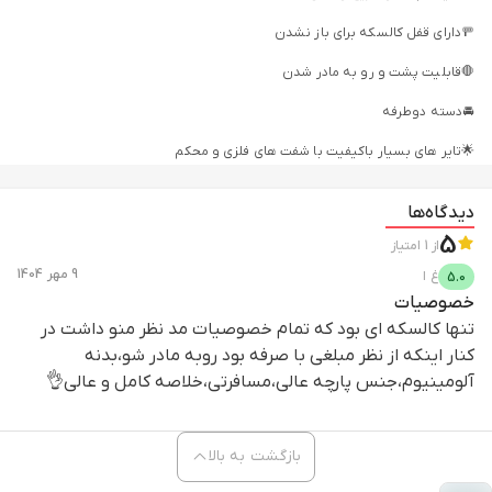
🚥دارای قفل کالسکه برای باز نشدن
🛑قابلیت پشت و رو به مادر شدن
🚘دسته دوطرفه
🌟تایر های بسیار باکیفیت با شفت های فلزی و محکم
🌻دارای شب رنگ روی قسمت های از کالسکه برای بازتاب نور در شب و نمایان
دیدگاه‌ها
شدن کالسکه
5
از
1
امتیاز
🗿جمع شو بسیار راحت با یک دکمه
9 مهر 1404
غ
ا
5.0
🗼سایبان بزرگ
خصوصیات
تنها کالسکه ای بود که تمام خصوصیات مد نظر منو داشت در
🪷 سایبان با قابلیت دفع اشعه مضر آفتاب برای سلامت بیشتر کودک
کنار اینکه از نظر مبلغی با صرفه بود روبه مادر شو،بدنه
😍اضافه شدن شب رنگ برای دید شدن بهتر کالسکه در شب
آلومینیوم،جنس پارچه عالی،مسافرتی،خلاصه کامل و عالی👌
🔥پارچه بسیار باکیفیت تر (نسبت به 6510 و 6520)
⛱️پنجره دید مادر
بازگشت به بالا