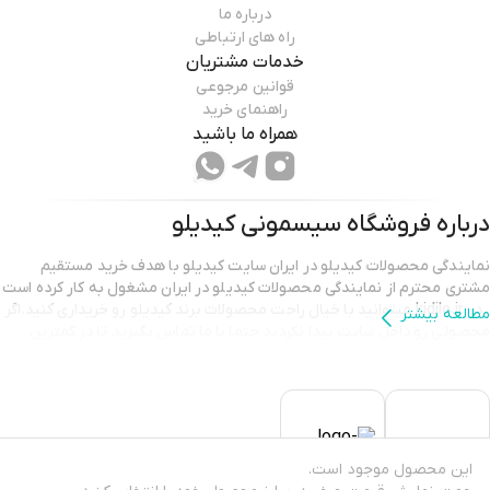
درباره ما
راه های ارتباطی
خدمات مشتریان
قوانین مرجوعی
راهنمای خرید
همراه ما باشید
درباره فروشگاه
سیسمونی کیدیلو
نمایندگی محصولات کیدیلو در ایران سایت کیدیلو با هدف خرید مستقیم
مشتری محترم از نمایندگی محصولات کیدیلو در ایران مشغول به کار کرده است
. در kidilo.ir میتوانید با خیال راحت محصولات برند کیدیلو رو خریداری کنید.اگر
مطالعه بیشتر
محصولی رو داخل سایت پیدا نکردید حتما با ما تماس بگیرید تا در کمترین
زمان محصولی که مدنظر دارید را تقدیمتون کنیم .ما در این مجموعه تمام
سعی خود را میکنیم که محصول با کیفیت بهمراه ضمانت را به دستتان برسانیم
.
از آنجایی‌ که سایت kidilo.ir مرجع خرید آنلاین سیسمونی نوزاد و نمایندگی
کیدیلو kidilo در ایران است در نتیجه شما می‌توانید به‌راحتی از تمامی شهرها
این محصول موجود است.
در ایران از جمله شهرهای شمالی ، تهران، اصفهان، مشهد، شیراز، تبریز، قم و…