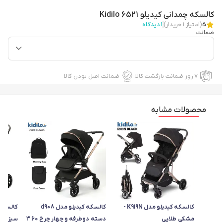
کالسکه چمدانی کیدیلو Kidilo 6521
5
(امتیاز
1
خریدار)
1
دیدگاه
ضمانت
۷ روز ضمانت بازگشت کالا
ضمانت اصل بودن کالا
محصولات مشابه
کالسکه کیدیلو مدل K919N -
کالسکه کیدیلو مدل d908
مشکی طلایی
دسته دوطرفه و چهار چرخ 360
سبز