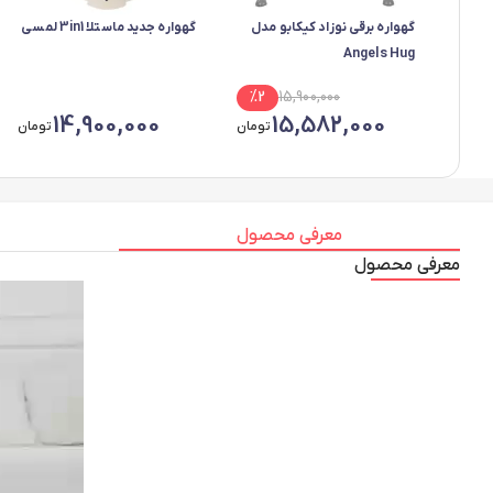
گهواره برقی نوزاد کیکابو مدل
گهواره جدید ماستلا 3in1 لمسی
Angels Hug
%
2
15,900,000
14,900,000
15,582,000
تومان
تومان
معرفی محصول
معرفی محصول