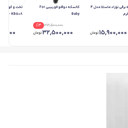
گهواره برقی نوزاد ماستلا مدل 4
کالسکه دوقلو فوربیبی For
تخت و گهواره ک
Baby
KB508 - کرم روشن
%
3
33,500,000
00,000
32,500,000
15,900,000
تومان
تومان