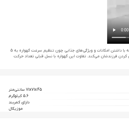
گهواره برقی ماستلا 4در1 کد 8113: یکی از کاربردی‌ترین و مورد پسند‌ترین گهواره برقی موجود در بازار، گهواره برقی ماستلا mastela deluxe 4in1 است ,که با داشتن امکانات و ویژگی‌های جذابی چون تنظیم سرعت گهواره به 5
ذاب، کمربند ایمنی 5 نقطه‌ای و …، کمک زیادی به والدین در آرام کردن فرزندشان می‌کند. تفاوت این گهواره با نسل قبلی تعداد حرکت
71x71x45 سانتی‌متر
5.6 کیلوگرم
دارای کمربند
موزیکال