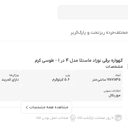
مختلف
خرده ریز
تخت و پارک
کریر
گهواره برقی نوزاد ماستلا مدل 4 در 1 - طوسی کرم
مشخصات
ابعاد
وزن
ویژگی‌ها
71x71x45 سانتی‌متر
5.6 کیلوگرم
دارای کمربند
امکانات صوتی
موزیکال
مشاهده همه مشخصات
۷ روز ضمانت بازگشت کالا
ضمانت اصل بودن کالا