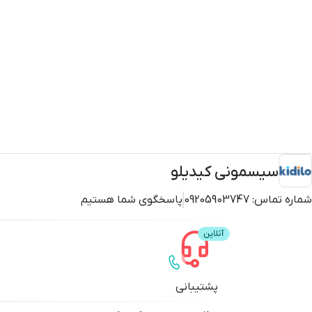
سیسمونی کیدیلو
شماره تماس:
09205903747
پاسخگوی شما هستیم
پشتیبانی