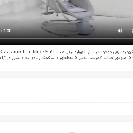
حالت، تایمر 4 زمانه، اتصال به گوشی همراه هوشمند، قابلیت موزیکال با 15 ملودی ج