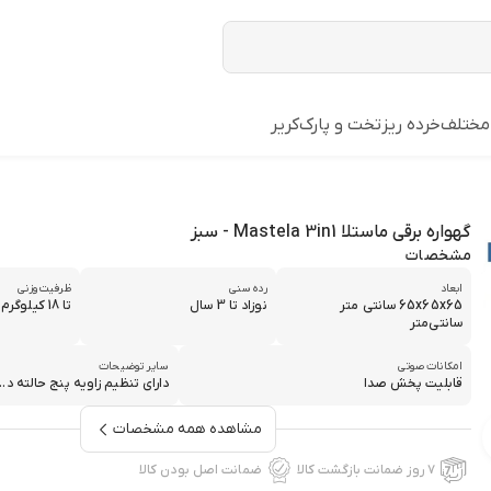
مختلف
خرده ریز
تخت و پارک
کریر
گهواره برقی ماستلا Mastela 3in1 - سبز
مشخصات
ابعاد
رده سنی
ظرفیت وزنی
65x65x65 سانتی متر
نوزاد تا 3 سال
تا 18 کیلوگرم
سانتی‌متر
امکانات صوتی
سایر توضیحات
قابلیت پخش صدا
دارای تنظیم زاویه پنج حالته د...
مشاهده همه مشخصات
۷ روز ضمانت بازگشت کالا
ضمانت اصل بودن کالا