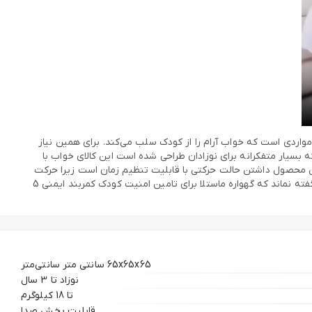
واردی است که خواب آرام را از کودک سلب می‌کند. برای همین نیاز
د. گهواره برقی نوزاد ماستلا مدل 8106 از آن دسته از کالاهای خوابی است که بسیار متفکرانه برای نوزادان طراحی شده است این کالای خواب با
 دارد. ظرفیتی که این کالا می‌تواند تحمل کند تا 18 کیلوگرم است. از مزیت‌های این محصول داشتن حالت حرکتی با قابلیت تنظیم زمان است زیرا حرکت
آرام کودک در زمان خواب باعث شده تا فرزند ما خواب عمیق‌تری داشته باشد. این محصول 15 موزیک به همراه قابلیت ورودی USB و بلوتوث است. ناگفته نماند که گهواره ماستلا برای تامین امنیت کودک کمربند ایمنی 5
65x65x65 سانتی متر سانتی‌متر
نوزاد تا 3 سال
تا 18 کیلوگرم
قابلیت پخش صدا