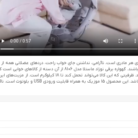
 هر مادری است. ناآرامی، نداشتن جای خواب راحت، دردهای عضلانی همه از م
است تا او را در فضای خواب آرام قرار داد تا خواب آسوده و راحتی داشته باشن
ابعادی در حدود 65 × 65 × 65 تولید شده و وزنی در حدود 4 کیلوگرم