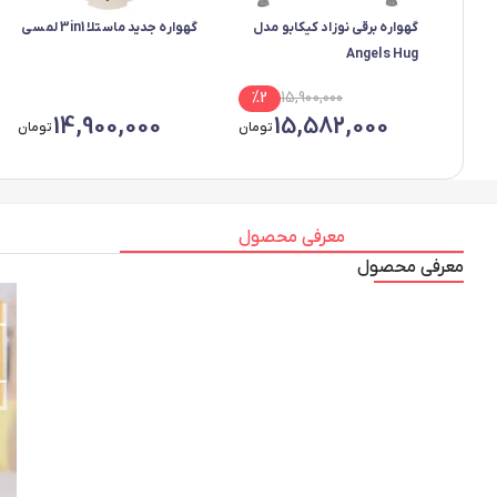
گهواره برقی نوزاد کیکابو مدل
گهواره جدید ماستلا 3in1 لمسی
Angels Hug
%
2
15,900,000
14,900,000
15,582,000
تومان
تومان
معرفی محصول
معرفی محصول