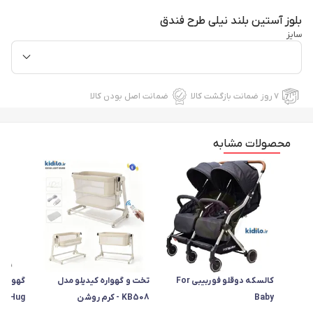
بلوز آستین بلند نیلی طرح فندق
سایز
۷ روز ضمانت بازگشت کالا
ضمانت اصل بودن کالا
محصولات مشابه
کالسکه دوقلو فوربیبی For
تخت و گهواره کیدیلو مدل
گهواره 
Baby
KB508 - کرم روشن
ls Hug