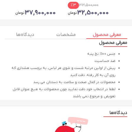
%
3
33,500,000
0
37,900,000
32,500,000
تومان
تومان
معرفی محصول
مشخصات
دیدگاه ها
معرفی محصول
جنس 100% نخ پنبه
ضد حساسیت
پیش از اولین مرتبه شست و شوی هر لباس، به برچسب هشداری که
روی آن به کار رفته، دقت کنید
محصولات در کمال صحت و سلامت به دستتان می رسد
لطفا در انتخاب خود دقت نمایید چون محصولات به هیچ عنوان قابل
تعویض و مرجوع نمی باشند
لباس‌های نوزادی باید علاوه بر زیبایی، راحتی و سلامت پوست کودک را
تضمین کنند. بادی نوزادی نیلی با استفاده از پارچه نخی نرم و ضد
دیدگاه‌ها
حساسیت تولید شده است تا از پوست لطیف نوزاد محافظت کند. این
پارچه سبک و تنفس‌پذیر است و باعث می‌شود نوزاد در طول روز احساس
خنکی و آرامش داشته باشد.