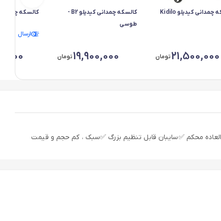
کالسکه چمدانی کیدیلو Kidilo
کالسکه چمدانی کیدیلو B2 -
کالسکه چمدانی کی
طوسی
ارسال فردا
0,000
19,900,000
21,500,000
تومان
تومان
لعاده زیبا ، جم شو سریع و آسان ✅قفل خودکار اتوماتیک ✅سایبان دوبل و بلند ✅پارچه ملانژ نرم ، 4 چرخ ، فوق العاده محکم ✅سایبان قابل تنظیم بزرگ ✅سبک ، کم حجم و قیمت