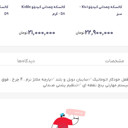
کالسکه چمدانی کیدیلو K101 -
کالسکه چمدانی کیدیلو Kidilo
سبز
D8 - کرم
D9
21,000,000
22,900,000
تومان
تومان
مشخصات
دیدگاه ها
✅قاب آلمینیومی سبک ✅بدنه فوق ا
یستم مهارتی پنج نقطه ای ✅تنظیم پشتی صندلی