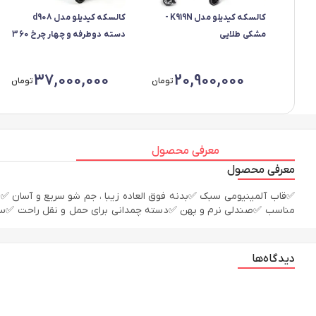
کالسکه کیدیلو مدل K919N -
کالسکه کیدیلو مدل d908
مشکی طلایی
دسته دوطرفه و چهار چرخ 360
درجه - ضمانت اصالت کالا 💯 -
رنگ مشکی
37,000,000
20,900,000
تومان
تومان
معرفی محصول
معرفی محصول
مناسب ✅صندلی نرم و پهن ✅دسته چمدانی برای حمل و نقل راحت ✅س
دیدگاه‌ها