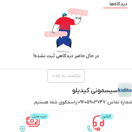
دیدگاه‌ها
🍿سیستم مهاربندی 5 نقطه ای
🫖چرخش 360 درجه چرخهای جلو
🛑دارای ترمز چرخ های عقب
در حال حاضر دیدگاهی ثبت نشده!
🍩صندلی قابل تنظیم چند حالته
بازگشت به بالا
سیسمونی کیدیلو
🚦طراحی فوق العاده زیبا
شماره تماس:
09205903747
پاسخگوی شما هستیم
🚕دارای کمک فنر در 4 چرخ