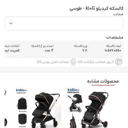
کالسکه کیدیلو k10G - طوسی
ضمانت
مشخصات
ابعاد کالسکه
وزن کالسکه
تعداد چرخ کالسکه
امکانات ایمنی و 
105x70x50
7.8
4 عدد
کمربند ایمنی
۷ روز ضمانت بازگشت کالا
ضمانت اصل بودن کالا
محصولات مشابه