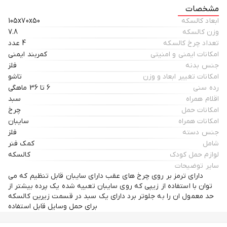
مشخصات
ابعاد کالسکه
105x70x50
🚆قاب آلومینیومی زیبا و سبک و فوق العاده محکم
وزن کالسکه
7.8
تعداد چرخ کالسکه
4 عدد
امکانات ایمنی و امنیتی
کمربند ایمنی
⛵تحمل وزنی بسیار بالا تا 80 کیلو
جنس بدنه
فلز
امکانات تغییر ابعاد و وزن
تاشو
رده سنی
6 تا 36 ماهگی
اقلام همراه
سبد
🎡سیستم تاشو سریع و آسان
امکانات حمل
چرخ
امکانات همراه
سایبان
جنس دسته
فلز
🚀دارای قفل کالسکه برای باز نشدن
شامل
کمک فنر
لوازم حمل کودک
کالسکه
سایر توضیحات
🛴سایبان بزرگ ، پنجره دید مادر
دارای ترمز بر روی چرخ های عقب دارای سایبان قابل تنظیم که می
توان با استفاده از زیپی که روی سایبان تعبیه شده یک پرده بیشتر از
حد معمول ان را به جلوتر برد دارای یک سبد در قسمت زیرین کالسکه
برای حمل وسایل قابل استفاده
🧸سبد ذخیره سازی بزرگ