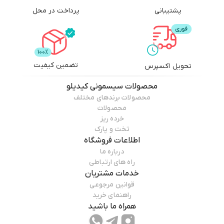
پشتیبانی
پرداخت در محل
🌷بدنه طلایی مات بسیار با کیفیت
🧸دارای شبرنگ روی پارچه به جهت نمایان شدن کالسکه در شب
تضمین کیفیت
تحویل اکسپرس
🛑چرخ‌های بزرگتر و روان‌تر نسبت به K8 , k9
محصولات
سیسمونی کیدیلو
محصولات برندهای مختلف
محصولات
خرده ریز
🗼پارچه با کیفیت‌تر نسبت به K8 , k9
تخت و پارک
اطلاعات فروشگاه
درباره ما
📍پرفروش‌ترین کالسکه در سری‌های مدل k
راه های ارتباطی
خدمات مشتریان
قوانین مرجوعی
🌦️مغزی چرخ ها فلز و بلبرینگی
راهنمای خرید
همراه ما باشید