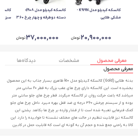
کالسکه کیدیلو مدل K919N -
کالسکه کیدیلو مدل d908
مشکی طلایی
دسته دوطرفه و چهار چرخ 360
سبز
درجه - ضمانت اصالت کالا 💯 -
رنگ مشکی
0
37,000,000
20,900,000
تومان
تومان
معرفی محصول
مشخصات
دیدگاه ها
معرفی محصول
بدنه طلایی (Gold) کالسکه کیدیلو مدل k10 ظاهری بسیار جذاب به این محصول
بخشیده است. این کالسکه دارای چرخ های عقب بزرگ به قطر 20 سانتی متر
میباشد که باعث حرکت روان تر کالسکه میگردد. قطر چرخ های جلو سانتی متر
بوده و از سیستم چرخش 360 درجه ی ضد قفل بهره میبرد. داخل چرخ های جلو
کمک فنرهایی تعبیه شده است تا از فشار وارده بر چرخ ها بکاهد. پشتی این
کالسکه نیز قابلیت تنظیم در حالت های مختلف نشسته تا خوابیده را دارد. این
کالا به راحتی جمع شده و حجم آن به گونه ای است که قابلیت حمل در کابین
هواپیما را دارد. این کالسکه دارای دسته ی چمدانی حمل بلند نیز میباشد.