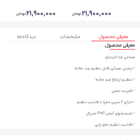
0
21,900,000
21,900,000
تومان
تومان
معرفی محصول
مشخصات
دیدگاه ها
معرفی محصول
صندلی غذا کیدیلو
✅پشتی صندلی قابل تنظیم چند حالته
✅تنظیم ارتفاع چند حالته
✅کمربند ایمنی
✅دارای 2 سینی مجزا با قابلیت تنظیم
✅شستشوی آسان PVC متریال
✅قابلیت تنظیم جلو پایی
✅محصول باکیفیت موجود در انبار آماده ارسال