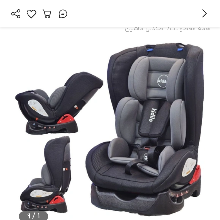
/
همه محصولات
صندلی ماشین
9
/
1