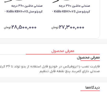
صندلی ماشین 360 درجه
صندلی ماشین 360 درجه
کیدیلو مدل Kidilo KBH607S -
کیدیلو مدل Kidilo KBH608S -
مشکی
کرم
28,500,000
27,300,000
تومان
تومان
معرفی محصول
معرفی محصول
صندلی دارای کمربند پنج نقطه قابل تنظیم
دیدگاه‌ها