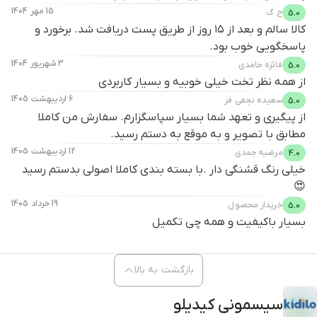
15 مهر 1404
ح
گ
5.0
کالا سالم و بعد از ۱۵ روز از طریق پست دریافت شد. برخورد و
پاسخگویی خوب بود.
3 شهریور 1404
فائزه
حامدی
5.0
از همه نظر تخت خیلی خوبیه و بسیار کاربردی
6 اردیبهشت 1405
سعیده
نجفی فر
5.0
از پیگیری و تعهد شما بسیار سپاسگزارم. سفارش من کاملا
مطابق با تصویر و به موقع به دستم رسید.
12 اردیبهشت 1405
مرضیه
جمدی
4.0
خیلی رنگ قشنگی دار .با بسته بندی کاملا اصولی بدستم رسید
😍
19 خرداد 1405
خریدار
محصول
5.0
بسیار باکیفیت و همه چی تکمیل
بازگشت به بالا
سیسمونی کیدیلو