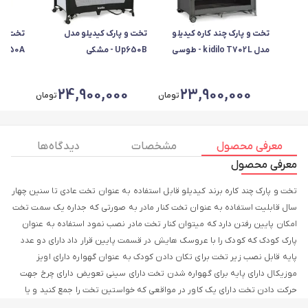
تخت و پارک چند کاره کیدیلو
تخت و پارک کیدیلو مدل
تخت و پ
مدل kidilo T702L - طوسی
Up650B - مشکی
Up650A - مش
0
24,900,000
23,900,000
تومان
تومان
معرفی محصول
مشخصات
دیدگاه ها
معرفی محصول
تخت و پارک چند کاره برند کیدیلو قابل استفاده به عنوان تخت عادی تا سنین چهار
سال قابلیت استفاده به عنوان تخت کنار مادر به صورتی که جداره یک سمت تخت
امکان پایین رفتن دارد که میتوان کنار تخت مادر نصب نمود استفاده به عنوان
پارک کودک که کودک را با عروسک هایش در قسمت پایین قرار داد دارای دو عدد
پایه قابل نصب زیر تخت برای تکان دادن کودک به عنوان گهواره دارای اویز
موزیکال دارای پایه برای گهواره شدن تخت دارای سینی تعویض دارای چرخ جهت
حرکت دادن تخت دارای یک کاور در مواقعی که خواستین تخت را جمع کنید و یا
حمل کنید به جای دیگر بسیار جمع و جور می شود سایز باز شده 70در 110 سانتی