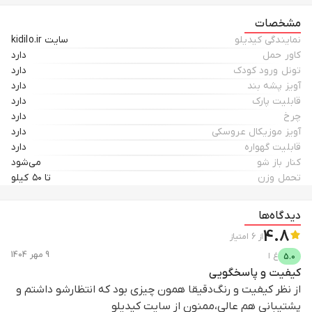
متر
مشخصات
نمایندگی کیدیلو
سایت kidilo.ir
کاور حمل
دارد
تونل ورود کودک
دارد
آویز پشه بند
دارد
قابلیت پارک
دارد
چرخ
دارد
آویز موزیکال عروسکی
دارد
قابلیت گهواره
دارد
کنار باز شو
می‌شود
تحمل وزن
تا ۵۰ کیلو
دیدگاه‌ها
4.8
از
6
امتیاز
9 مهر 1404
غ
ا
5.0
کیفیت و پاسخگویی
از نظر کیفیت و رنگ‌دقیقا همون چیزی بود که انتظارشو داشتم و
پشتیبانی هم عالی،ممنون از سایت کیدیلو