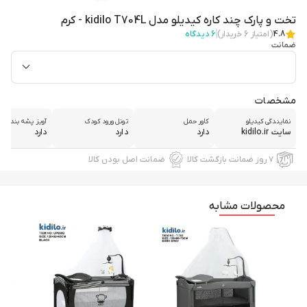
تخت و پارک چند کاره کیدیلو مدل kidilo T704L - کرم
4.8
(امتیاز
6
خریدار)
6
دیدگاه
ضمانت
مشخصات
نمایندگی کیدیلو
کاور حمل
تونل ورود کودک
آویز پشه بند
سایت kidilo.ir
دارد
دارد
دارد
۷ روز ضمانت بازگشت کالا
ضمانت اصل بودن کالا
محصولات مشابه